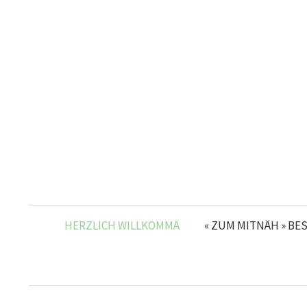
Skip
to
content
HERZLICH WILLKOMMÄ
« ZUM MITNÄH » BE