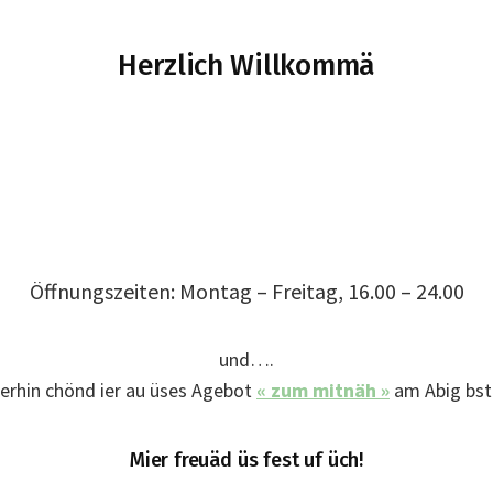
Herzlich Willkommä
Öffnungszeiten: Montag – Freitag, 16.00 – 24.00
und….
terhin chönd ier au üses Agebot
« zum mitnäh »
am Abig bste
Mier freuäd üs fest uf üch!