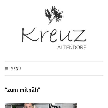
Skip
to
content
MENU
“zum mitnäh”