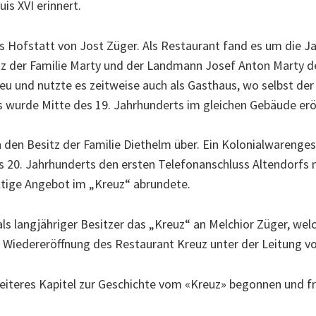
is XVI erinnert.
s Hofstatt von Jost Züger. Als Restaurant fand es um die
z der Familie Marty und der Landmann Josef Anton Marty der
eu und nutzte es zeitweise auch als Gasthaus, wo selbst d
s wurde Mitte des 19. Jahrhunderts im gleichen Gebäude erö
 den Besitz der Familie Diethelm über. Ein Kolonialwarenges
es 20. Jahrhunderts den ersten Telefonanschluss Altendorfs
ältige Angebot im „Kreuz“ abrundete.
 als langjähriger Besitzer das „Kreuz“ an Melchior Züger, w
Wiedereröffnung des Restaurant Kreuz unter der Leitung von
weiteres Kapitel zur Geschichte vom «Kreuz» begonnen und fr