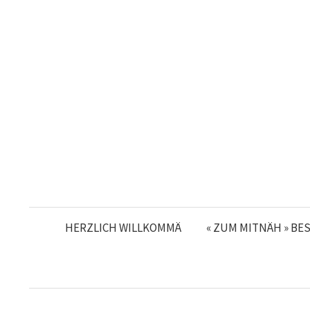
Skip
to
content
HERZLICH WILLKOMMÄ
« ZUM MITNÄH » BE